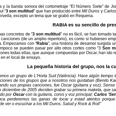
 y la banda sonora del cortometraje “El Número Siete” de Jo
ut “
3 son multitud
” que han producido entre
Mil Duros
y
Carlos
ivella
, excepto un tema que se grabó en Requena.
RABIA es su sencillo de pre
as concretos de “
3 son multitud
” no es fácil, se han tomado t
 canciones (de un amplio repertorio), es como si hubiesen em
a. Empezamos con “
Rabia
”, una historia de desamor surgida un
ampoco se pueden pasar por alto otros cortes como “3
Son mu
ones todas ellas, que aunque compuestas por Oscar, han ido r
en el local de ensayo.
La pequeña historia del grupo, nos la c
omos un grupo de L'Horta Sud (València). Hace algún tiempo t
nciones de los grupos que a nosotros nos gustaban (Benito Kame
ando sus propias canciones, fue Oscar (guitarra y voz), Sense (
n diciembre de 2005 deciden grabar su primera maketa, que sa
do por
Oscar
con la guitarra, coros y voz principal;
Carlos ‘Se
nca perderemos las ganas de tocar y estad atentos porque 
de ver o escuchar a los Mil Duros. Salud y Rock & Roll”