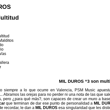
ROS
ultitud
ltitud
Malditos
do
rio
 Vas
llera
r
MIL DUROS “3 son mult
o siempre a lo que ocurre en Valencia, PSM Music apuesta
.. Abramos las orejas para no perder ni una nota de las que sa
s, pero ¿para qué más?, son capaces de crear un muro a base de
car
que terminan de dar ese punto de personalidad a
MIL DU
de recordar, le dan a
MIL DUROS
esa singularidad que les dist