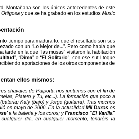
rdi Montañana son los únicos antecedentes de este
 Ortigosa
y que se ha grabado en los estudios
Music
sentación
anto tiempo para madurarlo, que el resultado son sus
pezado con un “Lo Mejor de...”. Pero como había que
a tarde en la que “las musas” visitaron la habitación
ltitud
”, “
Dime
” o “
El Solitario
”, con ese sutil toque
ecibiendo aportaciones de los otros componentes de
uentan ellos mismos:
res chavales de Paiporta nos juntamos con el fin de
las, Platero y Tu, etc...). La formación que poco a
batería) Kaly (bajo) y Jorge (guitarra). Tras muchos
lió en mayo de 2006. En la actualidad
Mil Duros
es
nse’
a la bateria y los coros; y
Francisco “El Varilla”
cualquier dia, en cualquier momento, tendréis la