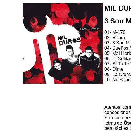
MIL DU
3 Son M
01- M-178
02- Rabia
03- 3 Son Mu
04- Sueños 
05- Mal Heri
06- El Solita
07- Si Tu Te
08- Dime
09- La Crema
10- No Sabe
Atentos com
concesiones.
Son solo tre
letras de
Ós
pero fáciles 