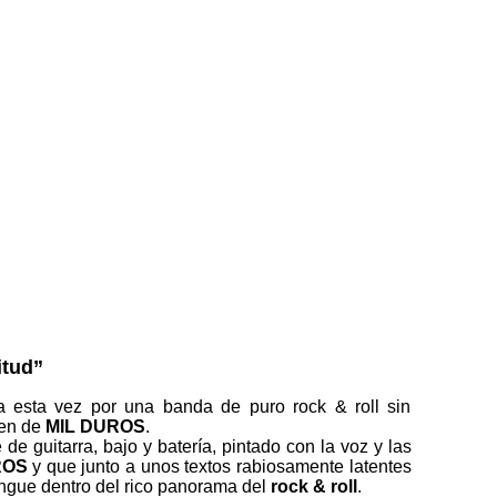
itud”
 esta vez por una banda de puro rock & roll sin
len de
MIL DUROS
.
 guitarra, bajo y batería, pintado con la voz y las
ROS
y que junto a unos textos rabiosamente latentes
ingue dentro del rico panorama del
rock & roll
.