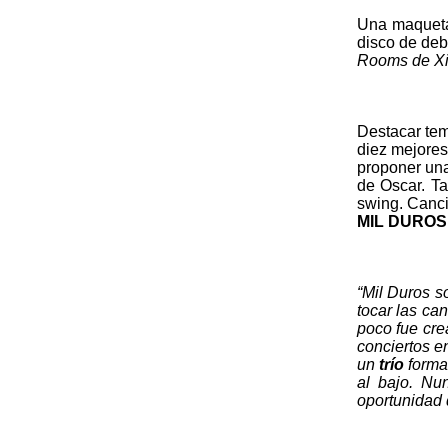
Una maqueta
disco de deb
Rooms de Xir
Destacar tem
diez mejores
proponer un
de Oscar. T
swing. Canci
MIL DUROS
“Mil Duros s
tocar las ca
poco fue cre
conciertos e
un
trío
forma
al bajo. Nu
oportunidad 